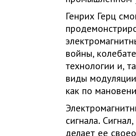
Генрих Герц смо
продемонстриро
электромагнитн
войны, колебат
технологии и, т
виды модуляции
как по мановен
Электромагнитн
сигнала. Сигнал
делает ее своео