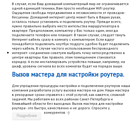
В случае, если Ваш домашний компьютерный мир не ограничивается
одной единицей техники, Вам просто необходим WiFi роутер.
Ощущения свободы передвижения и независимости от проводов-
бесценны. Домашний интернет центр может быть в Ваших руках,
осталось только установить и подключить роутер. Прежде всего,
нужно правильно выбрать место жительства маршрутизатора в
квартире. Предположим, компьютер у Вас только один, иногда
подключаете телефон или планшет. В таком случае, следует тянуть
Интернет кабель сразу в комнату с компьютером. Если вдруг
понадобится подключить ноутбук подруги, удобно будет подключить
через кабель. В случае частого использования беспроводного
интернет- соединения советуем выбрать точку непосредственно в
центре квартиры. Как правило, этим помещением становится
коридор. А если инсталлировать устройство повыше, например, на
шкаф, уровень сигнала во всех комнатах будет на порядок выше.
Вызов мастера для настройки роутера.
Для упрощения процедуры настройки и подключения роутеров наша
компания разработала услугу вызова мастера на дом. Наши мастера
в рекордные сроки справятся с этой услугой, как кажется, сложной
задачей. Мы работаем во всех районах Санкт-Петербурга и
ближайшей области без выходных. Вызов мастера для настройки
роутера - это быстро, качественно и не дорого. Спросите у
конкурентов :-)