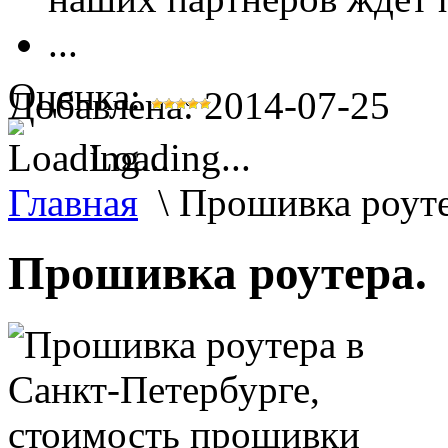
...
Оценка:
Добавлена: 2014-07-25
Loading...
Главная
\
Прошивка роут
Прошивка роутера.