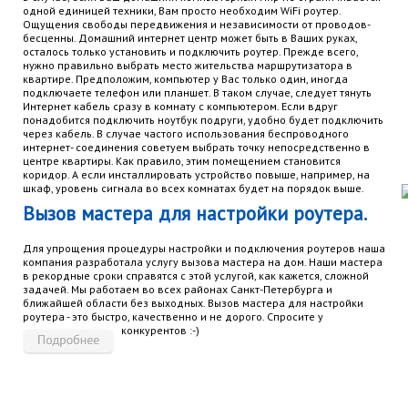
одной единицей техники, Вам просто необходим WiFi роутер.
Ощущения свободы передвижения и независимости от проводов-
бесценны. Домашний интернет центр может быть в Ваших руках,
осталось только установить и подключить роутер. Прежде всего,
нужно правильно выбрать место жительства маршрутизатора в
квартире. Предположим, компьютер у Вас только один, иногда
подключаете телефон или планшет. В таком случае, следует тянуть
Интернет кабель сразу в комнату с компьютером. Если вдруг
понадобится подключить ноутбук подруги, удобно будет подключить
через кабель. В случае частого использования беспроводного
интернет- соединения советуем выбрать точку непосредственно в
центре квартиры. Как правило, этим помещением становится
коридор. А если инсталлировать устройство повыше, например, на
шкаф, уровень сигнала во всех комнатах будет на порядок выше.
Вызов мастера для настройки роутера.
Для упрощения процедуры настройки и подключения роутеров наша
компания разработала услугу вызова мастера на дом. Наши мастера
в рекордные сроки справятся с этой услугой, как кажется, сложной
задачей. Мы работаем во всех районах Санкт-Петербурга и
ближайшей области без выходных. Вызов мастера для настройки
роутера - это быстро, качественно и не дорого. Спросите у
конкурентов :-)