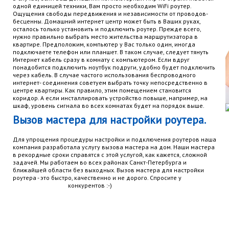
одной единицей техники, Вам просто необходим WiFi роутер.
Ощущения свободы передвижения и независимости от проводов-
бесценны. Домашний интернет центр может быть в Ваших руках,
осталось только установить и подключить роутер. Прежде всего,
нужно правильно выбрать место жительства маршрутизатора в
квартире. Предположим, компьютер у Вас только один, иногда
подключаете телефон или планшет. В таком случае, следует тянуть
Интернет кабель сразу в комнату с компьютером. Если вдруг
понадобится подключить ноутбук подруги, удобно будет подключить
через кабель. В случае частого использования беспроводного
интернет- соединения советуем выбрать точку непосредственно в
центре квартиры. Как правило, этим помещением становится
коридор. А если инсталлировать устройство повыше, например, на
шкаф, уровень сигнала во всех комнатах будет на порядок выше.
Вызов мастера для настройки роутера.
Для упрощения процедуры настройки и подключения роутеров наша
компания разработала услугу вызова мастера на дом. Наши мастера
в рекордные сроки справятся с этой услугой, как кажется, сложной
задачей. Мы работаем во всех районах Санкт-Петербурга и
ближайшей области без выходных. Вызов мастера для настройки
роутера - это быстро, качественно и не дорого. Спросите у
конкурентов :-)