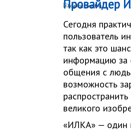
Провайдер ИЛ
Loading...
Сегодня практи
пользователь ин
так как это ша
информацию за 
общения с людьм
возможность зар
распространить 
великого изобре
«ИЛКА» — один 