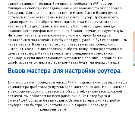
одной единицей техники, Вам просто необходим WiFi роутер.
Ощущения свободы передвижения и независимости от проводов-
бесценны. Домашний интернет центр может быть в Ваших руках,
осталось только установить и подключить роутер. Прежде всего,
нужно правильно выбрать место жительства маршрутизатора в
квартире. Предположим, компьютер у Вас только один, иногда
подключаете телефон или планшет. В таком случае, следует тянуть
Интернет кабель сразу в комнату с компьютером. Если вдруг
понадобится подключить ноутбук подруги, удобно будет подключить
через кабель. В случае частого использования беспроводного
интернет- соединения советуем выбрать точку непосредственно в
центре квартиры. Как правило, этим помещением становится
коридор. А если инсталлировать устройство повыше, например, на
шкаф, уровень сигнала во всех комнатах будет на порядок выше.
Вызов мастера для настройки роутера.
Для упрощения процедуры настройки и подключения роутеров наша
компания разработала услугу вызова мастера на дом. Наши мастера
в рекордные сроки справятся с этой услугой, как кажется, сложной
задачей. Мы работаем во всех районах Санкт-Петербурга и
ближайшей области без выходных. Вызов мастера для настройки
роутера - это быстро, качественно и не дорого. Спросите у
конкурентов :-)