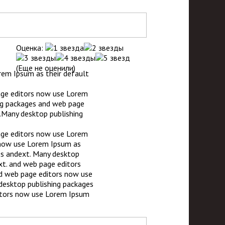
Оценка:
(Еще не оценили)
rem Ipsum as their default
age editors now use Lorem
ng packages and web page
.Many desktop publishing
age editors now use Lorem
 now use Lorem Ipsum as
es andext. Many desktop
xt. and web page editors
d web page editors now use
desktop publishing packages
itors now use Lorem Ipsum