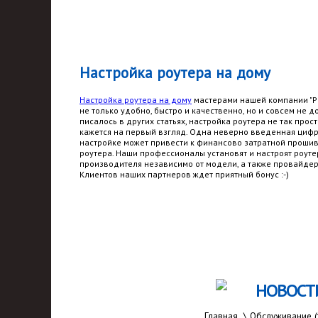
Настройка роутера на дому
Настройка роутера на дому
мастерами нашей компании "Ро
не только удобно, быстро и качественно, но и совсем не до
писалось в других статьях, настройка роутера не так прост
кажется на первый взгляд. Одна неверно введенная циф
настройке может привести к финансово затратной проши
роутера. Наши профессионалы установят и настроят роут
производителя независимо от модели, а также провайдер
Клиентов наших партнеров ждет приятный бонус :-)
НОВОСТ
Главная
\
Обслуживание (