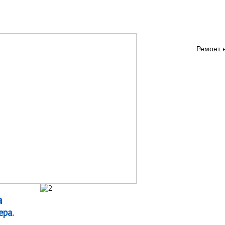
Ремонт 
а
ера.