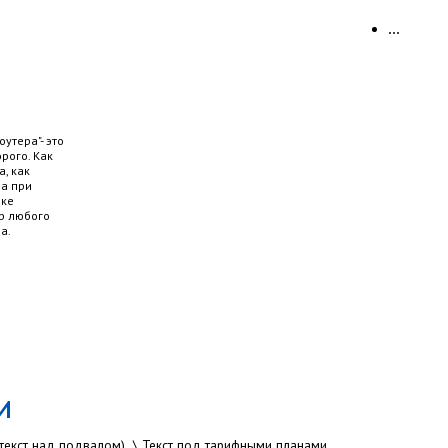
...
утера"- это
рого. Как
а, как
ра при
вке
ер любого
а.
И
текст над подвалом)
\
Текст под тарифными планами