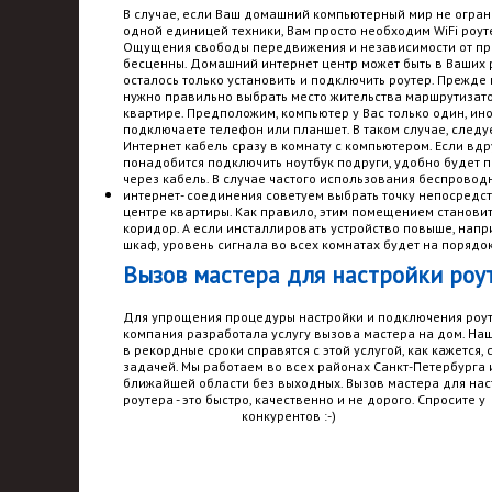
В случае, если Ваш домашний компьютерный мир не огран
одной единицей техники, Вам просто необходим WiFi роут
Ощущения свободы передвижения и независимости от пр
бесценны. Домашний интернет центр может быть в Ваших р
осталось только установить и подключить роутер. Прежде 
нужно правильно выбрать место жительства маршрутизат
квартире. Предположим, компьютер у Вас только один, ин
подключаете телефон или планшет. В таком случае, следуе
Интернет кабель сразу в комнату с компьютером. Если вдр
понадобится подключить ноутбук подруги, удобно будет 
через кабель. В случае частого использования беспровод
интернет- соединения советуем выбрать точку непосредс
центре квартиры. Как правило, этим помещением станови
коридор. А если инсталлировать устройство повыше, напр
шкаф, уровень сигнала во всех комнатах будет на порядо
Вызов мастера для настройки роут
Для упрощения процедуры настройки и подключения роу
компания разработала услугу вызова мастера на дом. На
в рекордные сроки справятся с этой услугой, как кажется,
задачей. Мы работаем во всех районах Санкт-Петербурга 
ближайшей области без выходных. Вызов мастера для нас
роутера - это быстро, качественно и не дорого. Спросите у
конкурентов :-)