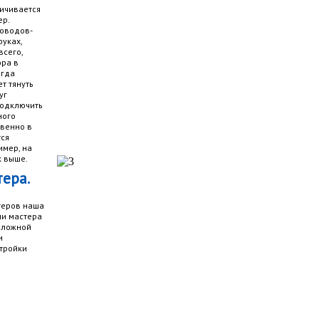
ичивается
ер.
оводов-
уках,
всего,
ора в
огда
т тянуть
уг
подключить
ного
твенно в
тся
имер, на
к выше.
ера.
теров наша
ши мастера
 сложной
и
тройки