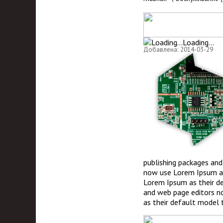
Loading...
Добавлена: 2014-03-29
publishing packages an
now use Lorem Ipsum as
Lorem Ipsum as their d
and web page editors n
as their default model 