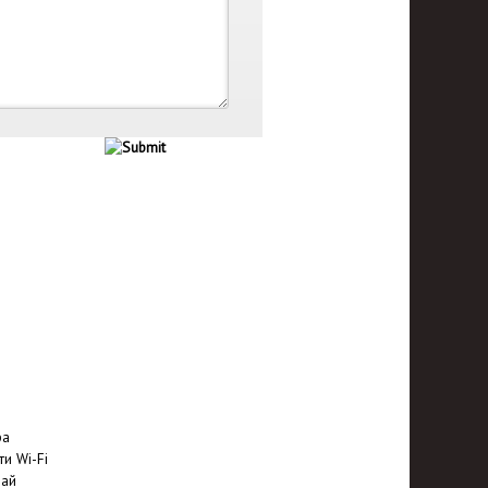
ра
и Wi-Fi
фай