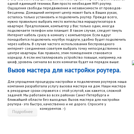
одной единицей техники, Вам просто необходим WiFi роутер.
Ощущения свободы передвижения и независимости от проводов-
бесценны. Домашний интернет центр может быть в Ваших руках,
осталось только установить и подключить роутер. Прежде всего,
нужно правильно выбрать место жительства маршрутизатора в
квартире. Предположим, компьютер у Вас только один, иногда
подключаете телефон или планшет. В таком случае, следует тянуть
Интернет кабель сразу в комнату с компьютером. Если вдруг
понадобится подключить ноутбук подруги, удобно будет подключить
через кабель. В случае частого использования беспроводного
интернет- соединения советуем выбрать точку непосредственно в
центре квартиры. Как правило, этим помещением становится
коридор. А если инсталлировать устройство повыше, например, на
шкаф, уровень сигнала во всех комнатах будет на порядок выше.
Вызов мастера для настройки роутера.
Для упрощения процедуры настройки и подключения роутеров наша
компания разработала услугу вызова мастера на дом. Наши мастера
в рекордные сроки справятся с этой услугой, как кажется, сложной
задачей. Мы работаем во всех районах Санкт-Петербурга и
ближайшей области без выходных. Вызов мастера для настройки
роутера - это быстро, качественно и не дорого. Спросите у
конкурентов :-)