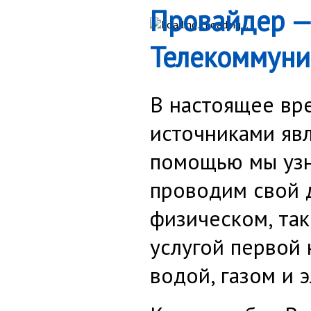
Провайдер —
Loading...
Телекоммуни
В настоящее в
источниками явл
помощью мы узн
проводим свой д
физическом, так
услугой первой 
водой, газом и 