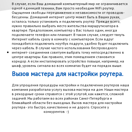
В случае, если Ваш домашний компьютерный мир не ограничивается
одной единицей техники, Вам просто необходим WiFi роутер.
Ощущения свободы передвижения и независимости от проводов-
бесценны. Домашний интернет центр может быть в Ваших руках,
осталось только установить и подключить роутер. Прежде всего,
нужно правильно выбрать место жительства маршрутизатора в
квартире. Предположим, компьютер у Вас только один, иногда
подключаете телефон или планшет. В таком случае, следует тянуть
Интернет кабель сразу в комнату с компьютером. Если вдруг
понадобится подключить ноутбук подруги, удобно будет подключить
через кабель. В случае частого использования беспроводного
интернет- соединения советуем выбрать точку непосредственно в
центре квартиры. Как правило, этим помещением становится
коридор. А если инсталлировать устройство повыше, например, на
шкаф, уровень сигнала во всех комнатах будет на порядок выше.
Вызов мастера для настройки роутера.
Для упрощения процедуры настройки и подключения роутеров наша
компания разработала услугу вызова мастера на дом. Наши мастера
в рекордные сроки справятся с этой услугой, как кажется, сложной
задачей. Мы работаем во всех районах Санкт-Петербурга и
ближайшей области без выходных. Вызов мастера для настройки
роутера - это быстро, качественно и не дорого. Спросите у
конкурентов :-)