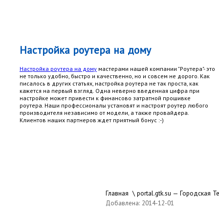
Настройка роутера на дому
Настройка роутера на дому
мастерами нашей компании "Роутера"- это
не только удобно, быстро и качественно, но и совсем не дорого. Как
писалось в других статьях, настройка роутера не так проста, как
кажется на первый взгляд. Одна неверно введенная цифра при
настройке может привести к финансово затратной прошивке
роутера. Наши профессионалы установят и настроят роутер любого
производителя независимо от модели, а также провайдера.
Клиентов наших партнеров ждет приятный бонус :-)
Главная
\
portal.gtk.su — Городская
Добавлена: 2014-12-01