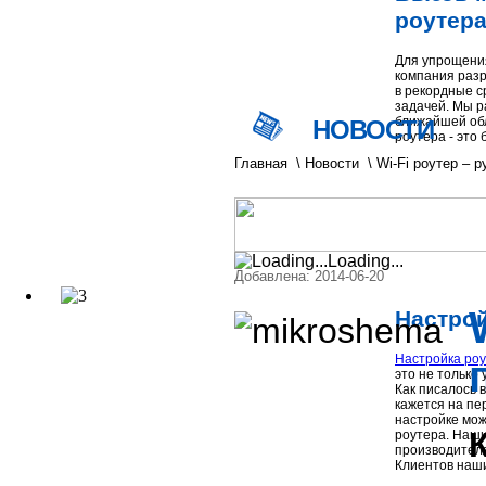
роутера
Для упрощени
компания разр
в рекордные ср
задачей. Мы р
ближайшей обл
НОВОСТИ
роутера - это 
Главная
\
Новости
\
Wi-Fi роутер – 
Loading...
Добавлена: 2014-06-20
Настрой
Настройка роу
это не только 
Как писалось в
кажется на пе
настройке мож
роутера. Наши
производителя
Клиентов наши