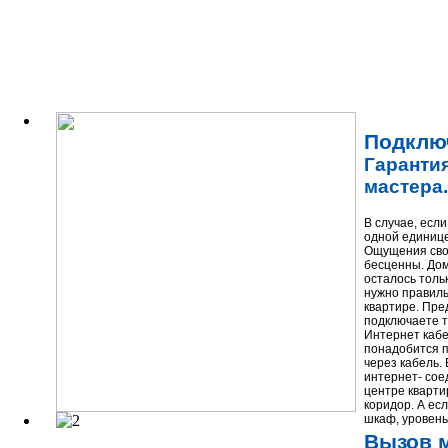
Подключ
Гарантия
мастера.
В случае, есл
одной единице
Ощущения сво
бесценны. Дом
осталось толь
нужно правиль
квартире. Пре
подключаете т
Интернет кабе
понадобится п
через кабель.
интернет- сое
центре кварти
коридор. А ес
шкаф, уровень
Вызов м