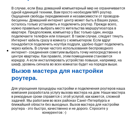
В случае, если Ваш домашний компьютерный мир не ограничивается
одной единицей техники, Вам просто необходим WiFi роутер.
Ощущения свободы передвижения и независимости от проводов-
бесценны. Домашний интернет центр может быть в Ваших руках,
осталось только установить и подключить роутер. Прежде всего,
нужно правильно выбрать место жительства маршрутизатора в
квартире. Предположим, компьютер у Вас только один, иногда
подключаете телефон или планшет. В таком случае, следует тянуть
Интернет кабель сразу в комнату с компьютером. Если вдруг
понадобится подключить ноутбук подруги, удобно будет подключить
через кабель. В случае частого использования беспроводного
интернет- соединения советуем выбрать точку непосредственно в
центре квартиры. Как правило, этим помещением становится
коридор. А если инсталлировать устройство повыше, например, на
шкаф, уровень сигнала во всех комнатах будет на порядок выше.
Вызов мастера для настройки
роутера.
Для упрощения процедуры настройки и подключения роутеров наша
компания разработала услугу вызова мастера на дом. Наши мастера
в рекордные сроки справятся с этой услугой, как кажется, сложной
задачей. Мы работаем во всех районах Санкт-Петербурга и
ближайшей области без выходных. Вызов мастера для настройки
роутера - это быстро, качественно и не дорого. Спросите у
конкурентов :-)