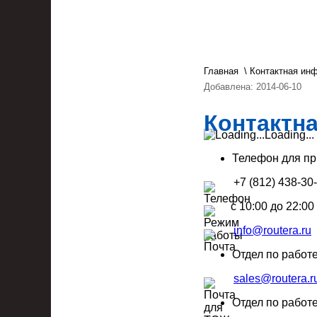
Главная
\
Контактная ин
Добавлена: 2014-06-10
Контактн
Loading...
Телефон для пр
+7 (812) 438-30
c 10:00 до 22:0
info@routera.ru
Отдел по работ
sales@routera.r
Отдел по работ