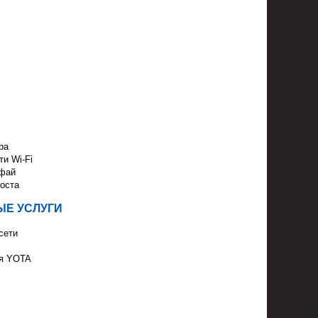
ра
ти Wi-Fi
йфай
оста
Е УСЛУГИ
сети
ля YOTA