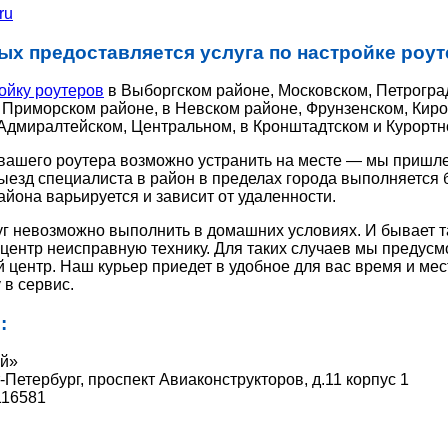
ru
ых предоставляется услуга по настройке роут
ойку роутеров
в Выборгском районе, Московском, Петрогра
 Приморском районе, в Невском районе, Фрунзенском, Киро
Адмиралтейском, Центральном, в Кронштадтском и Курортн
вашего роутера возможно устранить на месте — мы пришле
ыезд специалиста в район в пределах города выполняется 
йона варьируется и зависит от удаленности.
г невозможно выполнить в домашних условиях. И бывает так
 центр неисправную технику. Для таких случаев мы предус
 центр. Наш курьер приедет в удобное для вас время и мес
 в сервис.
:
ей»
-Петербург, проспект Авиаконструкторов, д.11 корпус 1
16581