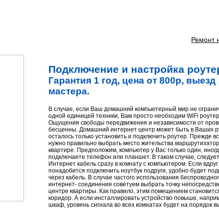
Ремонт 
Подключение и настройка роуте
Гарантия 1 год, цена от 800р, выезд
мастера.
В случае, если Ваш домашний компьютерный мир не ограни
одной единицей техники, Вам просто необходим WiFi роутер
Ощущения свободы передвижения и независимости от пров
бесценны. Домашний интернет центр может быть в Ваших р
осталось только установить и подключить роутер. Прежде вс
нужно правильно выбрать место жительства маршрутизатор
квартире. Предположим, компьютер у Вас только один, иног
подключаете телефон или планшет. В таком случае, следует
Интернет кабель сразу в комнату с компьютером. Если вдруг
понадобится подключить ноутбук подруги, удобно будет по
через кабель. В случае частого использования беспроводно
интернет- соединения советуем выбрать точку непосредств
центре квартиры. Как правило, этим помещением становитс
коридор. А если инсталлировать устройство повыше, наприм
шкаф, уровень сигнала во всех комнатах будет на порядок в