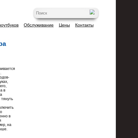
ноутбуков
Обслуживание
Цены
Контакты
ра
чивается
.
одов-
уках,
его,
а в
да
 тянуть
дключить
го
енно в
я
ер, на
ыше.